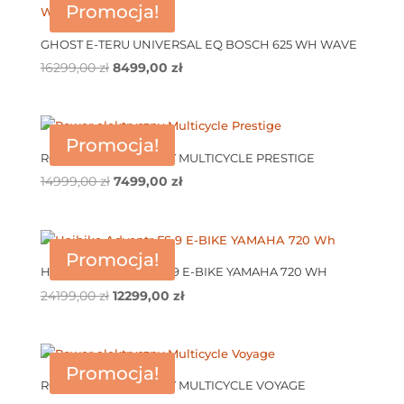
Promocja!
GHOST E-TERU UNIVERSAL EQ BOSCH 625 WH WAVE
Pierwotna
Aktualna
16299,00
zł
8499,00
zł
cena
cena
wynosiła:
wynosi:
16299,00 zł.
8499,00 zł.
Promocja!
ROWER ELEKTRYCZNY MULTICYCLE PRESTIGE
Pierwotna
Aktualna
14999,00
zł
7499,00
zł
cena
cena
wynosiła:
wynosi:
14999,00 zł.
7499,00 zł.
Promocja!
HAIBIKE ADVENTR FS 9 E-BIKE YAMAHA 720 WH
Pierwotna
Aktualna
24199,00
zł
12299,00
zł
cena
cena
wynosiła:
wynosi:
24199,00 zł.
12299,00 zł.
Promocja!
ROWER ELEKTRYCZNY MULTICYCLE VOYAGE