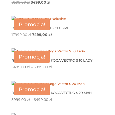
Pierwotna
Aktualna
8599,00
zł
3499,00
zł
cena
cena
wynosiła:
wynosi:
8599,00 zł.
3499,00 zł.
Promocja!
BATAVUS RAZER E-GO EXCLUSIVE
Pierwotna
Aktualna
17999,00
zł
7499,00
zł
cena
cena
wynosiła:
wynosi:
17999,00 zł.
7499,00 zł.
Promocja!
ROWER ELEKTRYCZNY KOGA VECTRO S 10 LADY
Zakres
5499,00
zł
–
5999,00
zł
cen:
od
5499,00 zł
Promocja!
do
ROWER ELEKTRYCZNY KOGA VECTRO S 20 MAN
5999,00 zł
Zakres
5999,00
zł
–
6499,00
zł
cen:
od