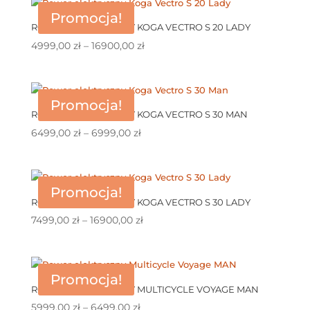
5999,00 zł
Promocja!
do
ROWER ELEKTRYCZNY KOGA VECTRO S 20 LADY
6499,00 zł
Zakres
4999,00
zł
–
16900,00
zł
cen:
od
4999,00 zł
Promocja!
do
ROWER ELEKTRYCZNY KOGA VECTRO S 30 MAN
16900,00 zł
Zakres
6499,00
zł
–
6999,00
zł
cen:
od
6499,00 zł
Promocja!
do
ROWER ELEKTRYCZNY KOGA VECTRO S 30 LADY
6999,00 zł
Zakres
7499,00
zł
–
16900,00
zł
cen:
od
7499,00 zł
Promocja!
do
ROWER ELEKTRYCZNY MULTICYCLE VOYAGE MAN
16900,00 zł
Zakres
5999,00
zł
–
6499,00
zł