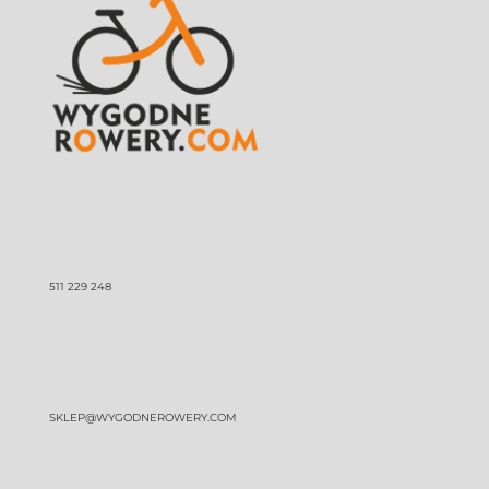
511 229 248
SKLEP@WYGODNEROWERY.COM