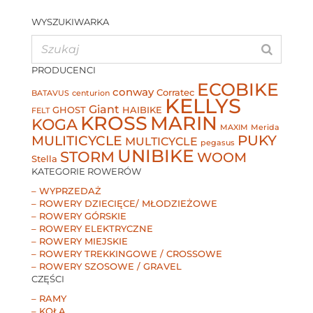
WYSZUKIWARKA
PRODUCENCI
ECOBIKE
conway
Corratec
BATAVUS
centurion
KELLYS
Giant
GHOST
HAIBIKE
FELT
KROSS
MARIN
KOGA
MAXIM
Merida
MULITICYCLE
PUKY
MULTICYCLE
pegasus
UNIBIKE
STORM
WOOM
Stella
KATEGORIE ROWERÓW
– WYPRZEDAŻ
– ROWERY DZIECIĘCE/ MŁODZIEŻOWE
– ROWERY GÓRSKIE
– ROWERY ELEKTRYCZNE
– ROWERY MIEJSKIE
– ROWERY TREKKINGOWE / CROSSOWE
– ROWERY SZOSOWE / GRAVEL
CZĘŚCI
– RAMY
– KOŁA