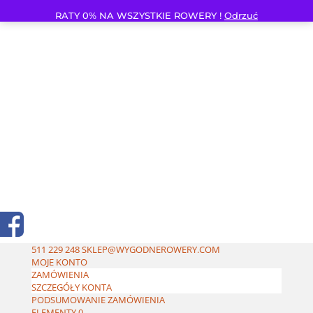
RATY 0% NA WSZYSTKIE ROWERY !
Odrzuć
511 229 248
SKLEP@WYGODNEROWERY.COM
MOJE KONTO
ZAMÓWIENIA
SZCZEGÓŁY KONTA
PODSUMOWANIE ZAMÓWIENIA
ELEMENTY 0