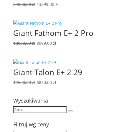
Pierwotna
Aktualna
24000,00
zł
13299,00
zł
cena
cena
wynosiła:
wynosi:
24000,00 zł.
13299,00 zł.
Giant Fathom E+ 2 Pro
Pierwotna
Aktualna
18000,00
zł
8999,00
zł
cena
cena
wynosiła:
wynosi:
18000,00 zł.
8999,00 zł.
Giant Talon E+ 2 29
Pierwotna
Aktualna
12600,00
zł
6850,00
zł
cena
cena
wynosiła:
wynosi:
Wyszukiwarka
12600,00 zł.
6850,00 zł.
Szukaj
Szukaj
Filtruj wg ceny