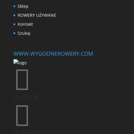
Sklep
ROWERY UŻYWANE
Kontakt
Szukaj
WWW.WYGODNEROWERY.COM

511 229 248

SKLEP@WYGODNEROWERY.COM