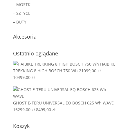
– MOSTKI
– SZTYCE
– BUTY
Akcesoria
Ostatnio oglądane
HAIBIKE
TREKKING 8 HIGH BOSCH 750 Wh
21099,00
zł
Pierwotna
Aktualna
10499,00
zł
cena
cena
wynosiła:
wynosi:
21099,00 zł.
10499,00 zł.
GHOST E-TERU UNIVERSAL EQ BOSCH 625 Wh WAVE
Pierwotna
Aktualna
16299,00
zł
8499,00
zł
cena
cena
wynosiła:
wynosi:
Koszyk
16299,00 zł.
8499,00 zł.