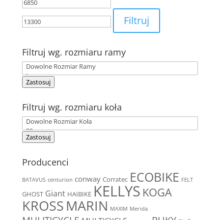
Cena
Cena
min
max
Filtruj
Filtruj wg. rozmiaru ramy
Zastosuj
Filtruj wg. rozmiaru koła
Zastosuj
Producenci
ECOBIKE
conway
Corratec
BATAVUS
centurion
FELT
KELLYS
KOGA
Giant
GHOST
HAIBIKE
MARIN
KROSS
MAXIM
Merida