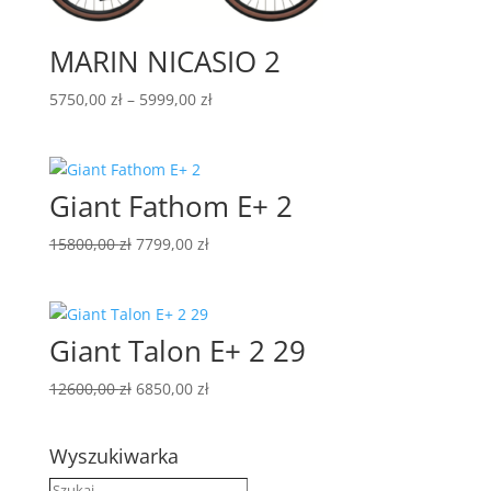
MARIN NICASIO 2
Zakres
5750,00
zł
–
5999,00
zł
cen:
od
5750,00 zł
Giant Fathom E+ 2
do
5999,00 zł
Pierwotna
Aktualna
15800,00
zł
7799,00
zł
cena
cena
wynosiła:
wynosi:
15800,00 zł.
7799,00 zł.
Giant Talon E+ 2 29
Pierwotna
Aktualna
12600,00
zł
6850,00
zł
cena
cena
wynosiła:
wynosi:
Wyszukiwarka
12600,00 zł.
6850,00 zł.
Szukaj