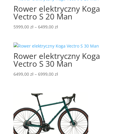
Rower elektryczny Koga
do
5399,00 zł
Vectro S 20 Man
Zakres
5999,00
zł
–
6499,00
zł
cen:
od
5999,00 zł
Rower elektryczny Koga
do
6499,00 zł
Vectro S 30 Man
Zakres
6499,00
zł
–
6999,00
zł
cen:
od
6499,00 zł
do
6999,00 zł