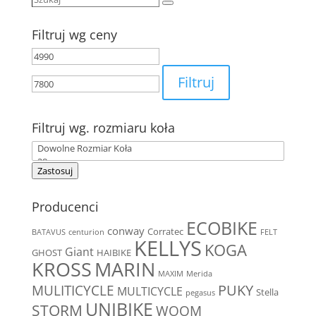
Szukaj
Filtruj wg ceny
Cena
Cena
min
max
Filtruj
Filtruj wg. rozmiaru koła
Zastosuj
Producenci
ECOBIKE
conway
Corratec
BATAVUS
centurion
FELT
KELLYS
KOGA
Giant
GHOST
HAIBIKE
MARIN
KROSS
MAXIM
Merida
MULITICYCLE
PUKY
MULTICYCLE
Stella
pegasus
UNIBIKE
STORM
WOOM