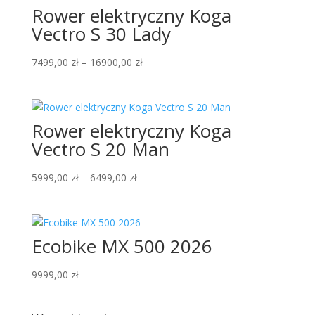
Rower elektryczny Koga
Vectro S 30 Lady
Zakres
7499,00
zł
–
16900,00
zł
cen:
od
7499,00 zł
Rower elektryczny Koga
do
16900,00 zł
Vectro S 20 Man
Zakres
5999,00
zł
–
6499,00
zł
cen:
od
5999,00 zł
Ecobike MX 500 2026
do
6499,00 zł
9999,00
zł