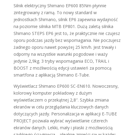
Silnik elektryczny Shimano EP600 85Nm płynnie
zintegrowany z ramą. To nowy standard w
jednostkach Shimano, silnik EP6 zapewnia wydajność
na poziomie silnika MTB EP801. Dużą zaletą silnika
Shimano STEPS EP6 jest to, że praktycznie nie czujesz
oporu podczas jazdy bez wspomagania. Nie poczujesz
żadnego oporu nawet powyżej 25 km/h. Jest trwały i
odporny na wszystkie warunki pogodowe i waży
jedynie 2,9kg. 3 tryby wspomagania ECO, TRAIL i
BOOST z możliwością edycji ustawień za pomocą
smartfona z aplikacją Shimano E-Tube.
Wyświetlacz Shimano EP600 SC-EN610. Nowoczesny,
kolorowy komputer pokładowy z dużym
wyświetlaczem o przekątnej 2,8″. Szybka zmiana
ekranów w celu przeglądania kluczowych danych
dotyczących jazdy. Personalizacja w aplikacji E-TUBE
PROJECT pozwala wybrać wyświetlanie czterech
ekranów danych. Lekki, mały i płaski z możliwością
szybkiego ściągnięcia – idealnie zmieści się w każdej