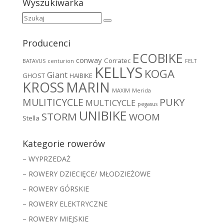
Wyszukiwarka
Szukaj
Szukaj
Producenci
ECOBIKE
conway
Corratec
BATAVUS
centurion
FELT
KELLYS
KOGA
Giant
GHOST
HAIBIKE
MARIN
KROSS
MAXIM
Merida
MULITICYCLE
PUKY
MULTICYCLE
pegasus
UNIBIKE
STORM
WOOM
Stella
Kategorie rowerów
– WYPRZEDAŻ
– ROWERY DZIECIĘCE/ MŁODZIEŻOWE
– ROWERY GÓRSKIE
– ROWERY ELEKTRYCZNE
– ROWERY MIEJSKIE