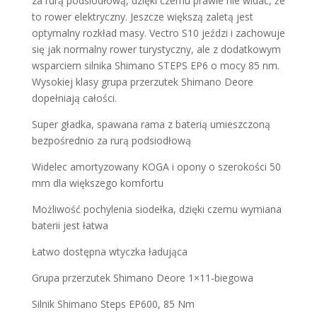
za rurą podsiodłową, dzięki czemu prawie nie widać, że
to rower elektryczny. Jeszcze większą zaletą jest
optymalny rozkład masy. Vectro S10 jeździ i zachowuje
się jak normalny rower turystyczny, ale z dodatkowym
wsparciem silnika Shimano STEPS EP6 o mocy 85 nm.
Wysokiej klasy grupa przerzutek Shimano Deore
dopełniają całości.
Super gładka, spawana rama z baterią umieszczoną
bezpośrednio za rurą podsiodłową
Widelec amortyzowany KOGA i opony o szerokości 50
mm dla większego komfortu
Możliwość pochylenia siodełka, dzięki czemu wymiana
baterii jest łatwa
Łatwo dostępna wtyczka ładująca
Grupa przerzutek Shimano Deore 1×11-biegowa
Silnik Shimano Steps EP600, 85 Nm