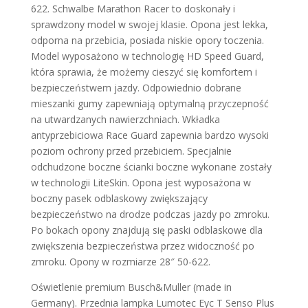
622. Schwalbe Marathon Racer to doskonały i
sprawdzony model w swojej klasie. Opona jest lekka,
odporna na przebicia, posiada niskie opory toczenia.
Model wyposażono w technologię HD Speed Guard,
która sprawia, że możemy cieszyć się komfortem i
bezpieczeństwem jazdy. Odpowiednio dobrane
mieszanki gumy zapewniają optymalną przyczepność
na utwardzanych nawierzchniach. Wkładka
antyprzebiciowa Race Guard zapewnia bardzo wysoki
poziom ochrony przed przebiciem. Specjalnie
odchudzone boczne ścianki boczne wykonane zostały
w technologii LiteSkin. Opona jest wyposażona w
boczny pasek odblaskowy zwiększający
bezpieczeństwo na drodze podczas jazdy po zmroku.
Po bokach opony znajdują się paski odblaskowe dla
zwiększenia bezpieczeństwa przez widoczność po
zmroku. Opony w rozmiarze 28″ 50-622.
Oświetlenie premium Busch&Muller (made in
Germany). Przednia lampka Lumotec Eyc T Senso Plus