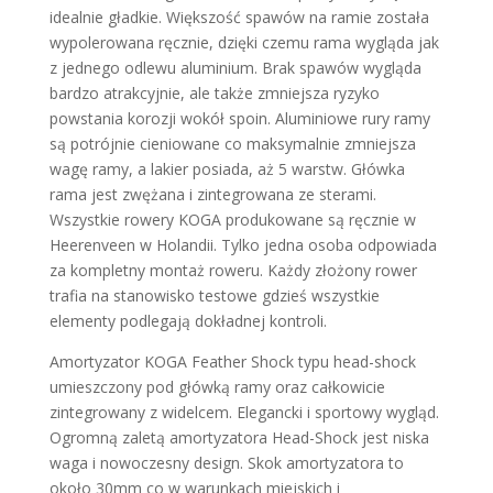
idealnie gładkie. Większość spawów na ramie została
wypolerowana ręcznie, dzięki czemu rama wygląda jak
z jednego odlewu aluminium. Brak spawów wygląda
bardzo atrakcyjnie, ale także zmniejsza ryzyko
powstania korozji wokół spoin. Aluminiowe rury ramy
są potrójnie cieniowane co maksymalnie zmniejsza
wagę ramy, a lakier posiada, aż 5 warstw. Główka
rama jest zwężana i zintegrowana ze sterami.
Wszystkie rowery KOGA produkowane są ręcznie w
Heerenveen w Holandii. Tylko jedna osoba odpowiada
za kompletny montaż roweru. Każdy złożony rower
trafia na stanowisko testowe gdzieś wszystkie
elementy podlegają dokładnej kontroli.
Amortyzator KOGA Feather Shock typu head-shock
umieszczony pod główką ramy oraz całkowicie
zintegrowany z widelcem. Elegancki i sportowy wygląd.
Ogromną zaletą amortyzatora Head-Shock jest niska
waga i nowoczesny design. Skok amortyzatora to
około 30mm co w warunkach miejskich i