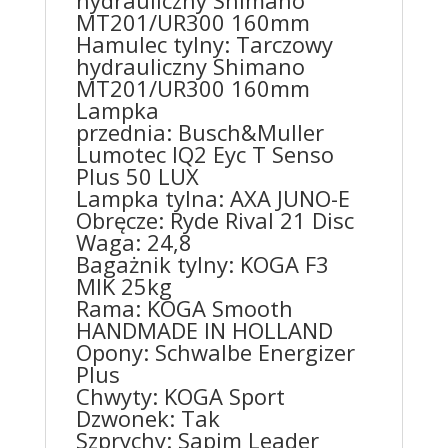
hydrauliczny Shimano
MT201/UR300 160mm
Hamulec tylny: Tarczowy
hydrauliczny Shimano
MT201/UR300 160mm
Lampka
przednia: Busch&Muller
Lumotec IQ2 Eyc T Senso
Plus 50 LUX
Lampka tylna: AXA JUNO-E
Obręcze: Ryde Rival 21 Disc
Waga: 24,8
Bagażnik tylny: KOGA F3
MIK 25kg
Rama: KOGA Smooth
HANDMADE IN HOLLAND
Opony: Schwalbe Energizer
Plus
Chwyty: KOGA Sport
Dzwonek: Tak
Szprychy: Sapim Leader