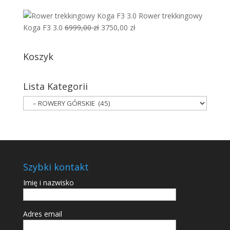
cena
cena
do
Rower trekkingowy
wynosiła:
wynosi:
1899,00 zł
Pierwotna
Aktualna
Koga F3 3.0
6999,00
zł
3750,00
zł
3999,00 zł.
3450,00 zł.
cena
cena
wynosiła:
wynosi:
Koszyk
6999,00 zł.
3750,00 zł.
Lista Kategorii
Szybki kontakt
Imię i nazwisko
Adres email