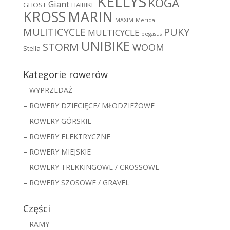
KELLYS
KOGA
Giant
GHOST
HAIBIKE
MARIN
KROSS
MAXIM
Merida
MULITICYCLE
PUKY
MULTICYCLE
pegasus
UNIBIKE
STORM
WOOM
Stella
Kategorie rowerów
– WYPRZEDAŻ
– ROWERY DZIECIĘCE/ MŁODZIEŻOWE
– ROWERY GÓRSKIE
– ROWERY ELEKTRYCZNE
– ROWERY MIEJSKIE
– ROWERY TREKKINGOWE / CROSSOWE
– ROWERY SZOSOWE / GRAVEL
Części
– RAMY