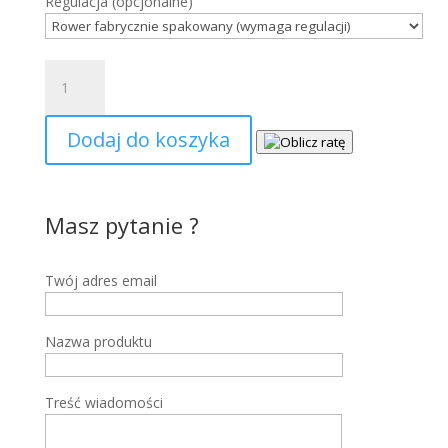
Regulacja
(opcjonalne)
ilość
STORM
QUEEN
Dodaj do koszyka
LADY
2V
26"
Masz pytanie ?
Twój adres email
Nazwa produktu
Treść wiadomości