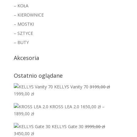
– KOŁA
– KIEROWNICE
– MOSTKI
– SZTYCE
– BUTY
Akcesoria
Ostatnio oglądane
KELLYS Vanity 70
3199,00
zł
Pierwotna
Aktualna
1999,00
zł
cena
cena
KROSS LEA 2.0
1650,00
zł
–
wynosiła:
wynosi:
Zakres
1899,00
zł
3199,00 zł.
1999,00 zł.
cen:
KELLYS Gate 30
3999,00
zł
od
Pierwotna
Aktualna
3450,00
zł
1650,00 zł