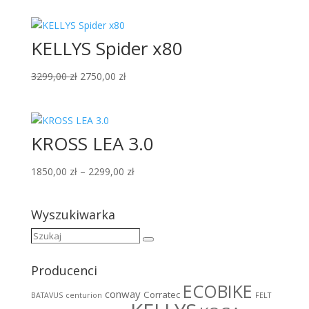
KELLYS Spider x80
Pierwotna
Aktualna
3299,00
zł
2750,00
zł
cena
cena
wynosiła:
wynosi:
3299,00 zł.
2750,00 zł.
KROSS LEA 3.0
Zakres
1850,00
zł
–
2299,00
zł
cen:
od
Wyszukiwarka
1850,00 zł
do
Szukaj
Szukaj
2299,00 zł
Producenci
ECOBIKE
conway
Corratec
BATAVUS
centurion
FELT