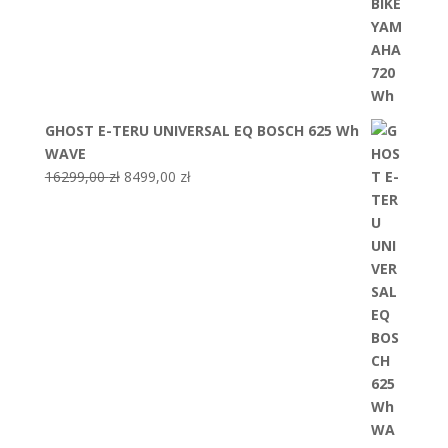
GHOST E-TERU UNIVERSAL EQ BOSCH 625 Wh
WAVE
Pierwotna
Aktualna
16299,00
zł
8499,00
zł
cena
cena
wynosiła:
wynosi:
16299,00 zł.
8499,00 zł.