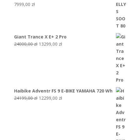
7999,00
zł
Giant Trance X E+ 2 Pro
Pierwotna
Aktualna
24000,00
zł
13299,00
zł
cena
cena
wynosiła:
wynosi:
24000,00 zł.
13299,00 zł.
Haibike Adventr FS 9 E-BIKE YAMAHA 720 Wh
Pierwotna
Aktualna
24199,00
zł
12299,00
zł
cena
cena
wynosiła:
wynosi:
24199,00 zł.
12299,00 zł.