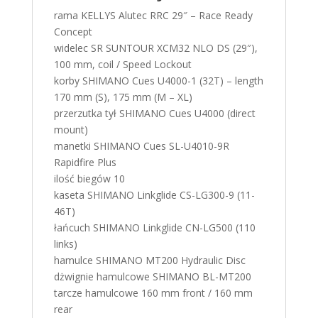
rama KELLYS Alutec RRC 29″ – Race Ready
Concept
widelec SR SUNTOUR XCM32 NLO DS (29″),
100 mm, coil / Speed Lockout
korby SHIMANO Cues U4000-1 (32T) – length
170 mm (S), 175 mm (M – XL)
przerzutka tył SHIMANO Cues U4000 (direct
mount)
manetki SHIMANO Cues SL-U4010-9R
Rapidfire Plus
ilość biegów 10
kaseta SHIMANO Linkglide CS-LG300-9 (11-
46T)
łańcuch SHIMANO Linkglide CN-LG500 (110
links)
hamulce SHIMANO MT200 Hydraulic Disc
dżwignie hamulcowe SHIMANO BL-MT200
tarcze hamulcowe 160 mm front / 160 mm
rear