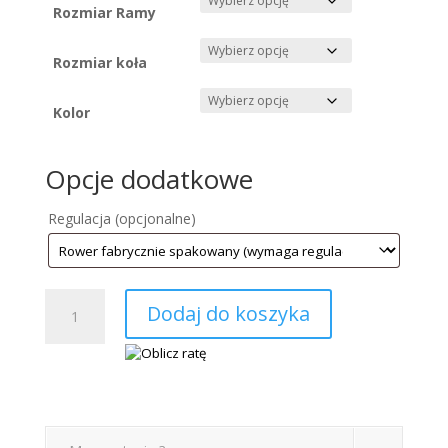
2550,00 zł
Rozmiar Ramy
Rozmiar koła
Kolor
Opcje dodatkowe
Regulacja
(opcjonalne)
ilość
Dodaj do koszyka
KELLYS
Spider
x70