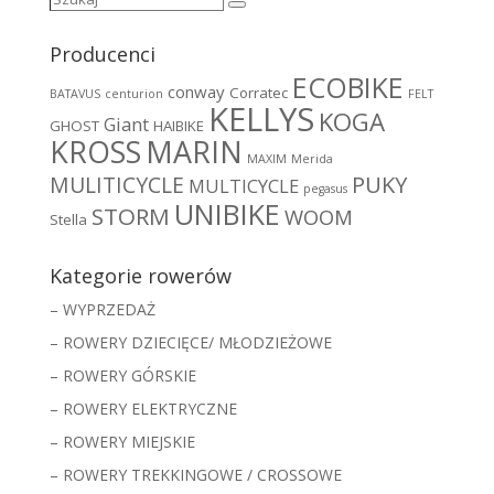
2099,00 zł
Szukaj
Producenci
ECOBIKE
conway
Corratec
BATAVUS
centurion
FELT
KELLYS
KOGA
Giant
GHOST
HAIBIKE
MARIN
KROSS
MAXIM
Merida
MULITICYCLE
PUKY
MULTICYCLE
pegasus
UNIBIKE
STORM
WOOM
Stella
Kategorie rowerów
– WYPRZEDAŻ
– ROWERY DZIECIĘCE/ MŁODZIEŻOWE
– ROWERY GÓRSKIE
– ROWERY ELEKTRYCZNE
– ROWERY MIEJSKIE
– ROWERY TREKKINGOWE / CROSSOWE