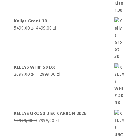
wynosiła:
wynosi:
1499,00 zł.
1150,00 zł.
Kellys Groot 30
Pierwotna
Aktualna
5499,00
zł
4499,00
zł
cena
cena
wynosiła:
wynosi:
5499,00 zł.
4499,00 zł.
KELLYS WHIP 50 DX
Zakres
2699,00
zł
–
2899,00
zł
cen:
od
2699,00 zł
do
2899,00 zł
KELLYS URC 50 DISC CARBON 2026
Pierwotna
Aktualna
10999,00
zł
7999,00
zł
cena
cena
wynosiła:
wynosi: