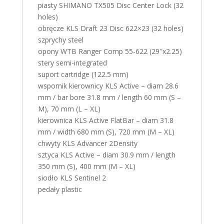
piasty SHIMANO TX505 Disc Center Lock (32
holes)
obręcze KLS Draft 23 Disc 622×23 (32 holes)
szprychy steel
opony WTB Ranger Comp 55-622 (29″x2.25)
stery semi-integrated
suport cartridge (122.5 mm)
wspornik kierownicy KLS Active – diam 28.6
mm / bar bore 31.8 mm / length 60 mm (S –
M), 70 mm (L – XL)
kierownica KLS Active FlatBar – diam 31.8
mm / width 680 mm (S), 720 mm (M – XL)
chwyty KLS Advancer 2Density
sztyca KLS Active – diam 30.9 mm / length
350 mm (S), 400 mm (M – XL)
siodło KLS Sentinel 2
pedały plastic