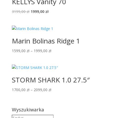
KELLYS Vanity 70
Pierwotna
Aktualna
3199,00
zł
1999,00
zł
cena
cena
wynosiła:
wynosi:
3199,00 zł.
1999,00 zł.
Marin Bolinas Ridge 1
Zakres
1599,00
zł
–
1999,00
zł
cen:
od
1599,00 zł
do
STORM SHARK 1.0 27.5″
1999,00 zł
Zakres
1700,00
zł
–
2099,00
zł
cen:
od
1700,00 zł
Wyszukiwarka
do
Szukaj