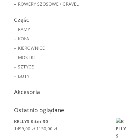
– ROWERY SZOSOWE / GRAVEL
Części
– RAMY
– KOŁA
– KIEROWNICE
– MOSTKI
– SZTYCE
– BUTY
Akcesoria
Ostatnio oglądane
KELLYS Kiter 30
Pierwotna
Aktualna
1499,00
zł
1150,00
zł
cena
cena