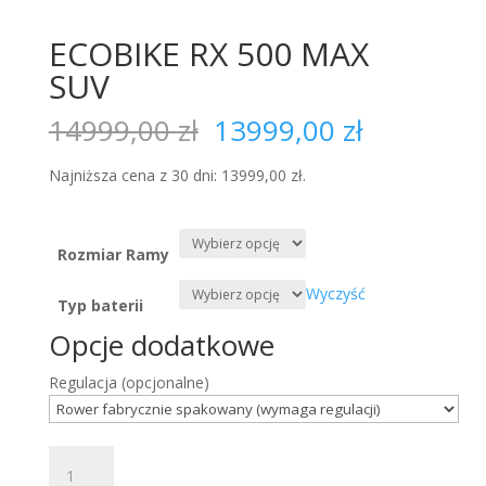
ECOBIKE RX 500 MAX
SUV
Pierwotna
Aktualna
14999,00
zł
13999,00
zł
cena
cena
wynosiła:
wynosi:
Najniższa cena z 30 dni:
13999,00
zł
.
14999,00 zł.
13999,00 
Rozmiar Ramy
Wyczyść
Typ baterii
Opcje dodatkowe
Regulacja
(opcjonalne)
ilość
ECOBIKE