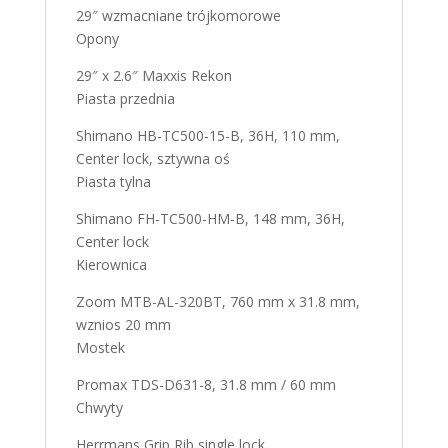
29″ wzmacniane trójkomorowe
Opony
29″ x 2.6″ Maxxis Rekon
Piasta przednia
Shimano HB-TC500-15-B, 36H, 110 mm,
Center lock, sztywna oś
Piasta tylna
Shimano FH-TC500-HM-B, 148 mm, 36H,
Center lock
Kierownica
Zoom MTB-AL-320BT, 760 mm x 31.8 mm,
wznios 20 mm
Mostek
Promax TDS-D631-8, 31.8 mm / 60 mm
Chwyty
Herrmans Grip Rib single lock