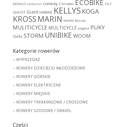
ECOBIKE
conway
Corratec
BATAVUS
centurion
FELT
KELLYS
KOGA
Giant
GHOST
HAIBIKE
MARIN
KROSS
MAXIM
Merida
MULITICYCLE
PUKY
MULTICYCLE
pegasus
UNIBIKE
STORM
WOOM
Stella
Kategorie rowerów
– WYPRZEDAŻ
– ROWERY DZIECIĘCE/ MŁODZIEŻOWE
– ROWERY GÓRSKIE
– ROWERY ELEKTRYCZNE
– ROWERY MIEJSKIE
– ROWERY TREKKINGOWE / CROSSOWE
– ROWERY SZOSOWE / GRAVEL
Części