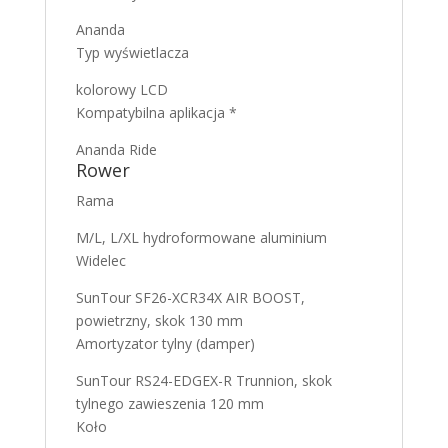
Ananda
Typ wyświetlacza
kolorowy LCD
Kompatybilna aplikacja *
Ananda Ride
Rower
Rama
M/L, L/XL hydroformowane aluminium
Widelec
SunTour SF26-XCR34X AIR BOOST,
powietrzny, skok 130 mm
Amortyzator tylny (damper)
SunTour RS24-EDGEX-R Trunnion, skok
tylnego zawieszenia 120 mm
Koło