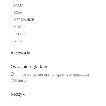
– RAMY
– KOŁA
– KIEROWNICE
– MOSTKI
– SZTYCE
– BUTY
Akcesoria
Ostatnio oglądane
KELLYS Spider x80
3299,00
zł
Pierwotna
Aktualna
2750,00
zł
cena
cena
wynosiła:
wynosi:
Koszyk
3299,00 zł.
2750,00 zł.