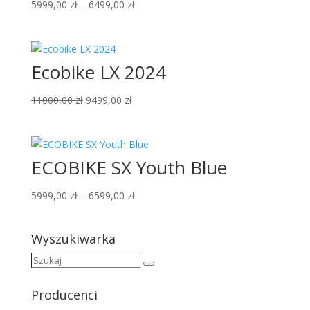
Zakres
5999,00
zł
–
6499,00
zł
cen:
od
5999,00 zł
Ecobike LX 2024
do
6499,00 zł
Pierwotna
Aktualna
11000,00
zł
9499,00
zł
cena
cena
wynosiła:
wynosi:
11000,00 zł.
9499,00 zł.
ECOBIKE SX Youth Blue
Zakres
5999,00
zł
–
6599,00
zł
cen:
od
Wyszukiwarka
5999,00 zł
do
Szukaj
Szukaj
6599,00 zł
Producenci