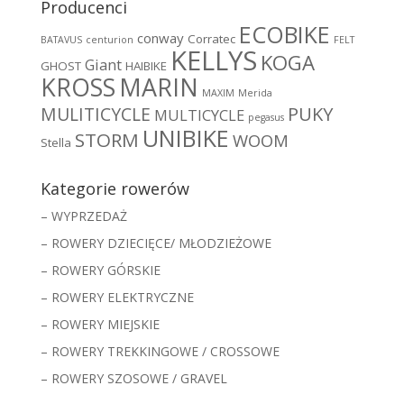
Producenci
ECOBIKE
conway
Corratec
BATAVUS
centurion
FELT
KELLYS
KOGA
Giant
GHOST
HAIBIKE
MARIN
KROSS
MAXIM
Merida
MULITICYCLE
PUKY
MULTICYCLE
pegasus
UNIBIKE
STORM
WOOM
Stella
Kategorie rowerów
– WYPRZEDAŻ
– ROWERY DZIECIĘCE/ MŁODZIEŻOWE
– ROWERY GÓRSKIE
– ROWERY ELEKTRYCZNE
– ROWERY MIEJSKIE
– ROWERY TREKKINGOWE / CROSSOWE
– ROWERY SZOSOWE / GRAVEL