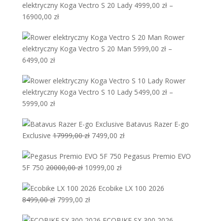
elektryczny Koga Vectro S 20 Lady
4999,00
zł
–
6499,00 zł
Zakres
16900,00
zł
do
cen:
6999,00 zł
Rower
od
elektryczny Koga Vectro S 20 Man
5999,00
zł
–
4999,00 zł
Zakres
6499,00
zł
do
cen:
16900,00 zł
Rower
od
elektryczny Koga Vectro S 10 Lady
5499,00
zł
–
5999,00 zł
Zakres
5999,00
zł
do
cen:
6499,00 zł
Batavus Razer E-go
od
Pierwotna
Aktualna
Exclusive
17999,00
zł
7499,00
zł
5499,00 zł
cena
cena
do
Pegasus Premio EVO
wynosiła:
wynosi:
5999,00 zł
Pierwotna
Aktualna
5F 750
20000,00
zł
10999,00
zł
17999,00 zł.
7499,00 zł.
cena
cena
Ecobike LX 100 2026
wynosiła:
wynosi:
Pierwotna
Aktualna
8499,00
zł
7999,00
zł
20000,00 zł.
10999,00 zł.
cena
cena
ECOBIKE SX 300 2026