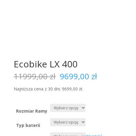
Ecobike LX 400
Pierwotna
Aktualna
11999,00
zł
9699,00
zł
cena
cena
wynosiła:
wynosi:
Najniższa cena z 30 dni:
9699,00
zł
.
11999,00 zł.
9699,00 zł
Rozmiar Ramy
Typ baterii