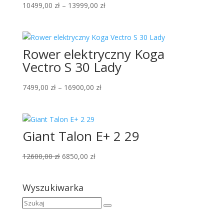
Zakres
10499,00
zł
–
13999,00
zł
cen:
od
10499,00 zł
Rower elektryczny Koga
do
13999,00 zł
Vectro S 30 Lady
Zakres
7499,00
zł
–
16900,00
zł
cen:
od
7499,00 zł
Giant Talon E+ 2 29
do
16900,00 zł
Pierwotna
Aktualna
12600,00
zł
6850,00
zł
cena
cena
wynosiła:
wynosi:
Wyszukiwarka
12600,00 zł.
6850,00 zł.
Szukaj
Szukaj